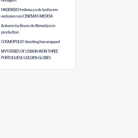
Rodagem
HADEWIJCH estreia a 9 de Junho em
exclusivo nos CINEMAS MEDEIA
Autumn by Bruno de Almeida is in
production
COSMOPOLIS’ shooting has wrapped
MYSTERIES OF LISBON WON THREE
PORTUGUESE GOLDEN GLOBES