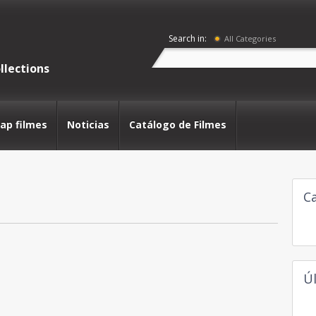
Search in:
All Categories
llections
lap filmes
Noticias
Catálogo de Filmes
C
Ú